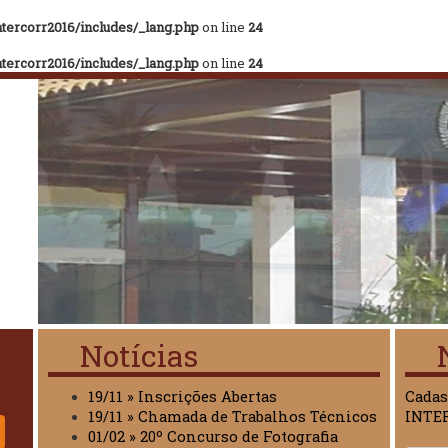
tercorr2016/includes/_lang.php
on line
24
tercorr2016/includes/_lang.php
on line
24
Notícias
19/11 » Inscrições Abertas
Cadas
19/11 » Chamada de Trabalhos Técnicos
INTE
01/02 » 20º Concurso de Fotografia