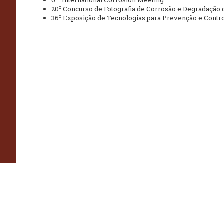
6
International Corrosion Meeting
o
20
Concurso de Fotografia de Corrosão e Degradação 
o
36
Exposição de Tecnologias para Prevenção e Contr