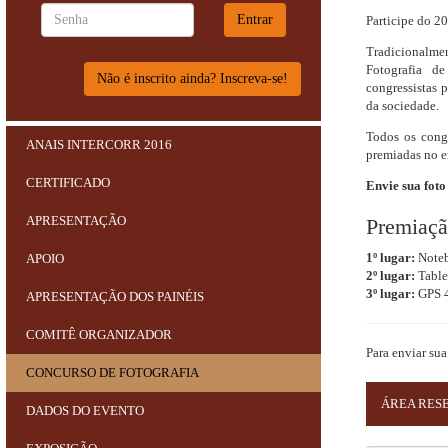
Participe do 2
Tradicionalm
Fotografia d
Não é inscrito ainda? Inscreva-se!
congressistas 
da sociedade.
Todos os congr
ANAIS INTERCORR 2016
premiadas no e
CERTIFICADO
Envie sua foto
APRESENTAÇÃO
Premiaç
1º lugar:
Note
APOIO
2º lugar:
Table
3º lugar:
GPS 4
APRESENTAÇÃO DOS PAINÉIS
COMITÊ ORGANIZADOR
Para enviar sua
CONCURSO DE FOTOGRAFIA
ÁREA RES
DADOS DO EVENTO