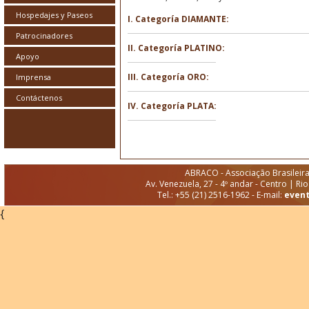
Hospedajes y Paseos
I. Categoría DIAMANTE:
Patrocinadores
II. Categoría PLATINO:
Apoyo
III. Categoría ORO:
Imprensa
Contáctenos
IV. Categoría PLATA:
ABRACO - Associação Brasileir
Av. Venezuela, 27 - 4º andar - Centro | Ri
Tel.: +55 (21) 2516-1962 - E-mail:
even
{