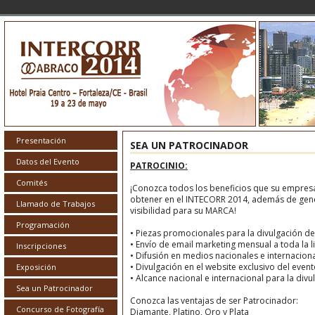
Presentación
SEA UN PATROCINADOR
Datos del Evento
PATROCINIO:
Comités
¡Conozca todos los beneficios que su empre
obtener en el INTECORR 2014, además de gen
Llamado de Trabajos
visibilidad para su MARCA!
Programación
• Piezas promocionales para la divulgación de
• Envío de email marketing mensual a toda la 
Inscripciones
• Difusión en medios nacionales e internacion
• Divulgación en el website exclusivo del event
Exposición
• Alcance nacional e internacional para la divu
Sea un Patrocinador
Conozca las ventajas de ser Patrocinador:
Concurso de Fotografía
Diamante, Platino, Oro y Plata