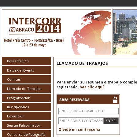
Presentación
LLAMADO DE TRABAJOS
Datos del Evento
Comités
Para enviar su resumen o trabajo complet
registrado,
has clic aquí
.
Llamado de Trabajos
Programación
ÁREA RESERVADA
Inscripciones
Exposición
Sea un Patrocinador
Olvidé mi contraseña
Concurso de Fotografía