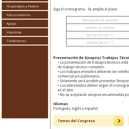
Hospedajes y Paseos
Siga el cronograma - Se amplía el plazo
Patrocinadores
Recepción de sinopsis:
Apoyo
Análisis de sinopsis:
Imprensa
Recepción de TT:
Contáctenos
Análisis de los TT:
Presentación de Sinopsis/ Trabajos Técn
• La presentación de trabajos técnicos está 
de trabajo técnico completo.
• Los trabajos enviados deberán ser inédit
comercial y/o publicitario.
• Solamente será posible presentar Sinopsis
• Los interesados deben seguir el cronogra
en el sitio.
• No se aceptarán sinopsis encaminadas po
Idiomas
Portugués, inglés y español
Temas del Congreso