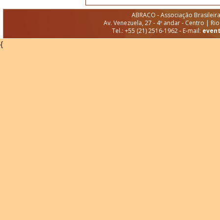
ABRACO - Associação Brasileir
Av. Venezuela, 27 - 4º andar - Centro | Ri
Tel.: +55 (21) 2516-1962 - E-mail:
even
{