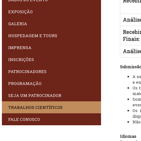
Recebi
EXPOSIÇÃO
Anális
GALERIA
Recebi
HOSPEDAGEM E TOURS
Finais:
IMPRENSA
Análise
INSCRIÇÕES
Submissão
PATROCINADORES
A su
e en
PROGRAMAÇÃO
Os t
mate
SEJA UM PATROCINADOR
Som
even
TRABALHOS CIENTÍFICOS
Os 
disp
FALE CONOSCO
Não 
Idiomas