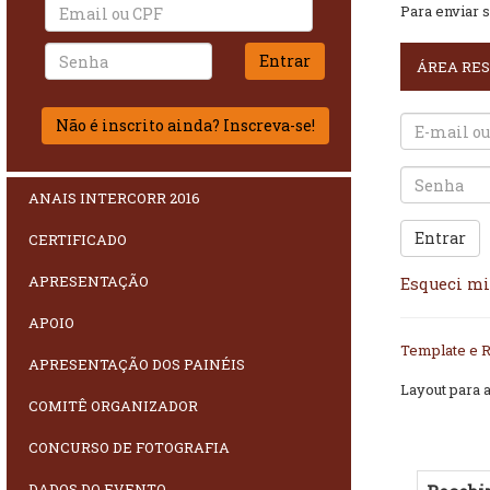
Para enviar s
ÁREA RE
Não é inscrito ainda? Inscreva-se!
ANAIS INTERCORR 2016
Entrar
CERTIFICADO
APRESENTAÇÃO
Esqueci m
APOIO
Template e R
APRESENTAÇÃO DOS PAINÉIS
Layout para 
COMITÊ ORGANIZADOR
CONCURSO DE FOTOGRAFIA
DADOS DO EVENTO