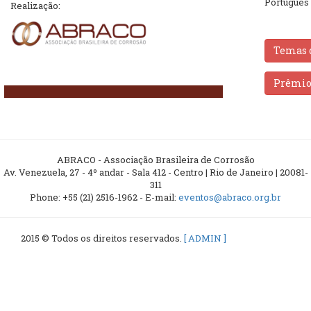
Português 
Realização:
Temas 
Prêmio 
ABRACO - Associação Brasileira de Corrosão
Av. Venezuela, 27 - 4º andar - Sala 412 - Centro | Rio de Janeiro | 20081-
311
Phone: +55 (21) 2516-1962 - E-mail:
eventos@abraco.org.br
2015 © Todos os direitos reservados.
[ ADMIN ]