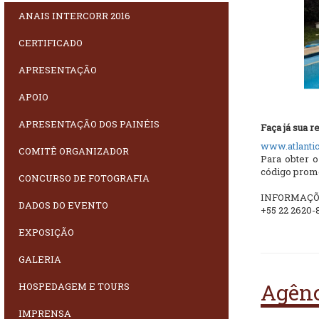
ANAIS INTERCORR 2016
CERTIFICADO
APRESENTAÇÃO
APOIO
APRESENTAÇÃO DOS PAINÉIS
Faça já sua 
www.atlanti
COMITÊ ORGANIZADOR
Para obter 
código promo
CONCURSO DE FOTOGRAFIA
INFORMAÇÕ
DADOS DO EVENTO
+55 22 2620-
EXPOSIÇÃO
GALERIA
Agênc
HOSPEDAGEM E TOURS
IMPRENSA